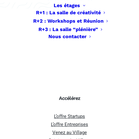
vous permettent d’accueillir jusqu’à
120
Les étages
personnes
.
R+1 : La salle de créativité
R+2 : Workshops et Réunion
R+3 : La salle “plénière”
Réserver
Nous contacter
Accélérez
L’offre Startups
L’offre Entreprises
Venez au Village