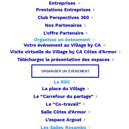
Entreprises
Prestations Entreprises
Les salles Rosambo
Club Perspectives 360
Nos Partenaires
L’offre Partenaire
Accueil
»
Organisez votre événement
»
Les salles
Organisez un événement
Rosambo
Votre événement au Village by CA
Visite virtuelle du Village by CA Côtes d’Armor
Téléchargez la présentation des espaces
ORGANISER UN EVENEMENT
Le RDC
La place du Village
Le “Carrefour du partage”
Trois salles de réunions :
Le “Co-travail”
Salle Côtes d’Armor
Modulables sous différentes
L’espace Argoat
configurations selon vos besoins, elles
Les Salles Rosambo