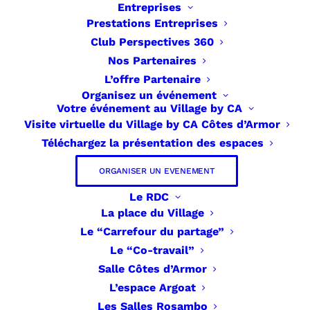
Entreprises
Prestations Entreprises
Club Perspectives 360
Nos Partenaires
L’offre Partenaire
Organisez un événement
Votre événement au Village by CA
Télécharger le
Visite virtuelle du Village by CA Côtes d’Armor
Téléchargez la présentation des espaces
Programme
ORGANISER UN EVENEMENT
d’accompagnement
Le RDC
Startup
La place du Village
Le “Carrefour du partage”
Le “Co-travail”
Salle Côtes d’Armor
L’espace Argoat
Les Salles Rosambo