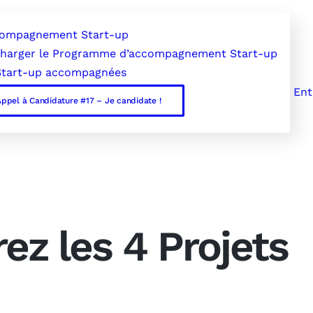
compagnement Start-up
charger le Programme d’accompagnement Start-up
Start-up accompagnées
Ent
ppel à Candidature #17 – Je candidate !
ez les 4 Projets