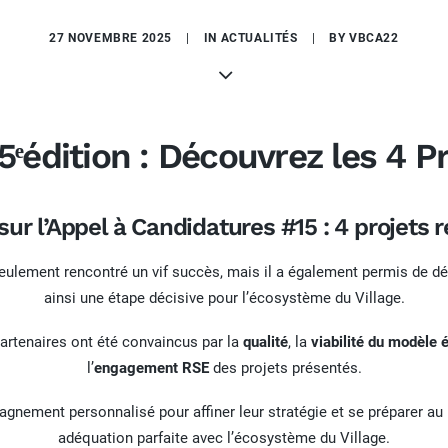
27 NOVEMBRE 2025
|
IN
ACTUALITÉS
|
BY
VBCA22
5
ᵉédition : Découvrez les 4 P
sur l’Appel à Candidatures #15 : 4 projets r
eulement rencontré un vif succès, mais il a également permis de dén
ainsi une étape décisive pour l’écosystème du Village.
partenaires ont été convaincus par la
qualité
, la
viabilité du modèle
l’
engagement RSE
des projets présentés.
gnement personnalisé pour affiner leur stratégie et se préparer au m
adéquation parfaite avec l’écosystème du Village.