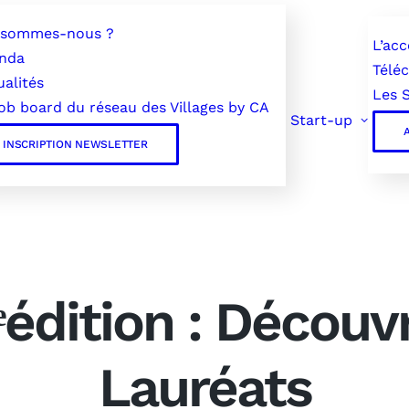
 sommes-nous ?
L’ac
nda
Télé
ualités
Les 
job board du réseau des Villages by CA
Start-up
A
INSCRIPTION NEWSLETTER
ᵉédition : Découvr
Lauréats