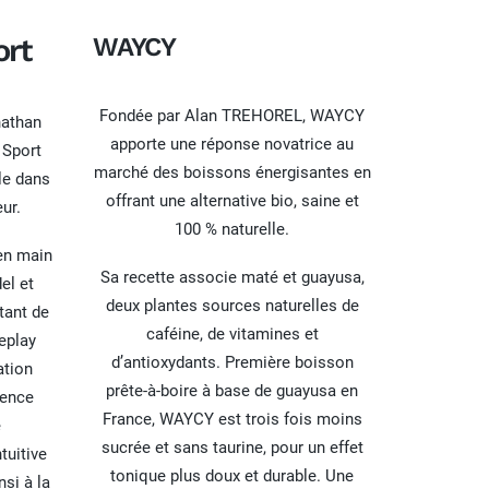
ort
WAYCY
Fondée par Alan TREHOREL, WAYCY
nathan
apporte une réponse novatrice au
 Sport
marché des boissons énergisantes en
le dans
offrant une alternative bio, saine et
ur.
100 % naturelle.
en main
Sa recette associe maté et guayusa,
el et
deux plantes sources naturelles de
tant de
caféine, de vitamines et
replay
d’antioxydants. Première boisson
ation
prête-à-boire à base de guayusa en
ience
France, WAYCY est trois fois moins
é
sucrée et sans taurine, pour un effet
tuitive
tonique plus doux et durable. Une
si à la