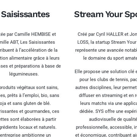
 Saisissantes
Stream Your Sp
tée par Camille HEMBISE et
Créé par Cyril HALLER et Jo
ille ABT, Les Saisissantes
LOSS, la startup Stream Your
ribuent à l’accélération de la
représente une avancée notab
ition alimentaire grâce à leurs
le domaine du sport amate
ses et préparations à base de
Elle propose une solution clé 
légumineuses.
pour les clubs de tennis, pad
produits végétaux sont sains,
autres disciplines, leur permet
es, prêts à l’emploi, bio, sans
diffuser en streaming et en 
oja et sans gluten de blé.
leurs matchs via une applic
issantes et gourmandes, ces
dédiée. SYS offre une expér
ttes sont élaborées à partir
audiovisuelle de qualit
grédients locaux et naturels.
professionnelle, accessible, in
’entreprise ambitionne un
et économique, contribuant ain