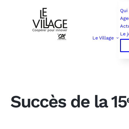
Qui
Age
Act
Le 
Le Village
Succès de la 15